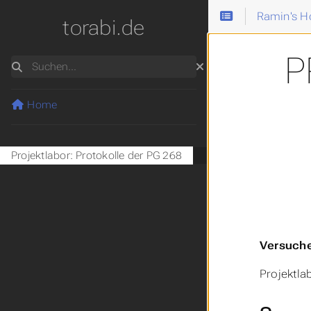
Ramin's 
torabi.de
P
Suchen
Home
Projektlabor: Protokolle der PG 268
Versuche
Projektla