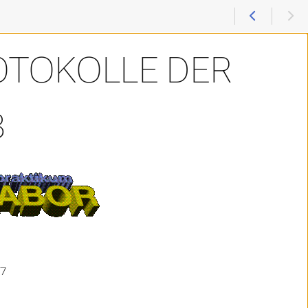
OTOKOLLE DER
8
07