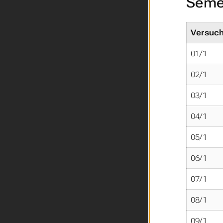
Seme
Versuc
01/1
02/1
03/1
04/1
05/1
06/1
07/1
08/1
09/1